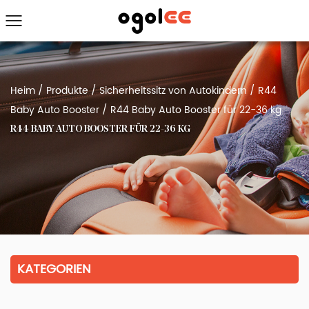
Heim
/
Produkte
/
Sicherheitssitz von Autokindern
/
R44
Baby Auto Booster
/
R44 Baby Auto Booster für 22-36 kg
R44 BABY AUTO BOOSTER FÜR 22-36 KG
KATEGORIEN