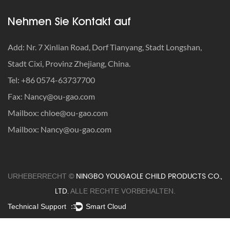
Gerüche und Flecken schnell
Nehmen Sie Kontakt auf
· Wann sollten Autositzgurte angepasst werden?
Add: Nr. 7 Xinlian Road, Dorf Tianyang, Stadt Longshan,
· So reisen Sie mit einem Autositz: Der ultimative Leitfaden,
Stadt Cixi, Provinz Zhejiang, China.
bei dem Sicherheit an erster Stelle steht
Tel: +86 0574-63737700
· So werden Sie alte Autositze los: Recyceln, spenden oder
Fax:
Nancy@ou-gao.com
wegwerfen?
Mailbox:
chloe@ou-gao.com
· Was ist die Gewichtsbeschränkung für einen Kindersitz?
Mailbox:
Nancy@ou-gao.com
· Autositz-Recyclingprogramme: So entsorgen Sie
abgelaufene Sitze
NINGBO YOUGAOLE CHILD PRODUCTS CO.,
URHEBERRECHT ©
· So entfernen Sie Milch aus dem Autositz – entfernen Sie
LTD.
ALLE RECHTE VORBEHALTEN.
Gerüche und Flecken schnell
Technical Support ：
Smart Cloud
· Wann sollten Autositzgurte angepasst werden?