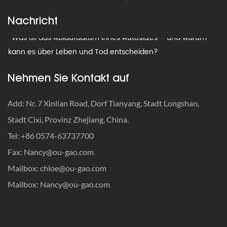
· What Is the Smallest Car Seat for an Infant — and Is
Compact Size Ever Safe?
Nachricht
· Was ist das Ablaufdatum eines Autositzes – und warum
kann es über Leben und Tod entscheiden?
· Wann sollten Autositzgurte angepasst werden?
Nehmen Sie Kontakt auf
· So reisen Sie mit einem Autositz: Der ultimative Leitfaden,
Add: Nr. 7 Xinlian Road, Dorf Tianyang, Stadt Longshan,
bei dem Sicherheit an erster Stelle steht
Stadt Cixi, Provinz Zhejiang, China.
· So werden Sie alte Autositze los: Recyceln, spenden oder
Tel: +86 0574-63737700
wegwerfen?
Fax:
Nancy@ou-gao.com
· Was ist die Gewichtsbeschränkung für einen Kindersitz?
Mailbox:
chloe@ou-gao.com
Mailbox:
Nancy@ou-gao.com
· What Is the Smallest Car Seat for an Infant — and Is
Compact Size Ever Safe?
· Was ist das Ablaufdatum eines Autositzes – und warum