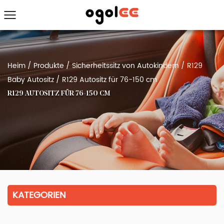
Heim
/
Produkte
/
Sicherheitssitz von Autokindern
/
R129
Baby Autositz
/
R129 Autositz für 76-150 cm
R129 AUTOSITZ FÜR 76-150 CM
KATEGORIEN