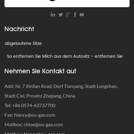
wegwerfen?
· Was ist die Gewichtsbeschränkung für einen Kindersitz?
Nachricht
· Autositz-Recyclingprogramme: So entsorgen Sie
abgelaufene Sitze
· So entfernen Sie Milch aus dem Autositz – entfernen Sie
Gerüche und Flecken schnell
Nehmen Sie Kontakt auf
· Wann sollten Autositzgurte angepasst werden?
Add: Nr. 7 Xinlian Road, Dorf Tianyang, Stadt Longshan,
· So reisen Sie mit einem Autositz: Der ultimative Leitfaden,
Stadt Cixi, Provinz Zhejiang, China.
bei dem Sicherheit an erster Stelle steht
Tel: +86 0574-63737700
· So werden Sie alte Autositze los: Recyceln, spenden oder
Fax:
Nancy@ou-gao.com
wegwerfen?
Mailbox:
chloe@ou-gao.com
· Was ist die Gewichtsbeschränkung für einen Kindersitz?
Mailbox:
Nancy@ou-gao.com