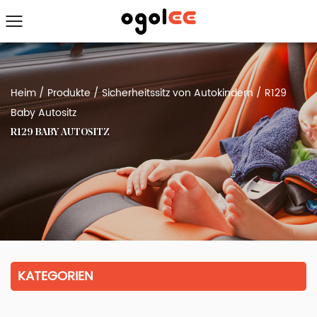
Heim
/
Produkte
/
Sicherheitssitz von Autokindern
/
R129
Baby Autositz
R129 BABY AUTOSITZ
KATEGORIEN