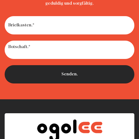
geduldig und sorgfältig.
· So werden Sie alte Autositze los: Recyceln, spenden oder
wegwerfen?