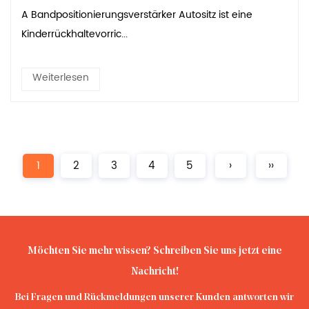
A Bandpositionierungsverstärker Autositz ist eine
Kinderrückhaltevorric...
Weiterlesen
1
2
3
4
5
›
››
Möchten Sie mehr wissen? Schreiben Sie uns jetzt eine
Nachricht!
Bei Fragen und Rückmeldungen unserer Kunden antworten wir