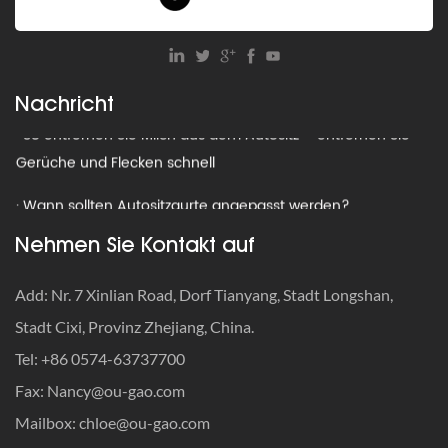
· Was ist die Gewichtsbeschränkung für einen Kindersitz?
· Autositz-Recyclingprogramme: So entsorgen Sie
abgelaufene Sitze
Nachricht
· So entfernen Sie Milch aus dem Autositz – entfernen Sie
Gerüche und Flecken schnell
· Wann sollten Autositzgurte angepasst werden?
· So reisen Sie mit einem Autositz: Der ultimative Leitfaden,
Nehmen Sie Kontakt auf
bei dem Sicherheit an erster Stelle steht
Add: Nr. 7 Xinlian Road, Dorf Tianyang, Stadt Longshan,
· So werden Sie alte Autositze los: Recyceln, spenden oder
Stadt Cixi, Provinz Zhejiang, China.
wegwerfen?
Tel: +86 0574-63737700
· Was ist die Gewichtsbeschränkung für einen Kindersitz?
Fax:
Nancy@ou-gao.com
· Autositz-Recyclingprogramme: So entsorgen Sie
Mailbox:
chloe@ou-gao.com