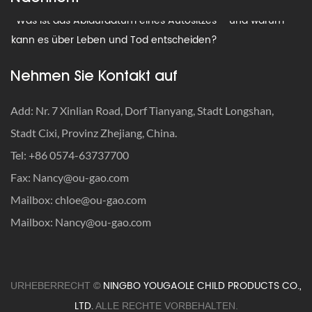
· Was ist das Ablaufdatum eines Autositzes – und warum
kann es über Leben und Tod entscheiden?
· Wann sollten Autositzgurte angepasst werden?
Nehmen Sie Kontakt auf
· So reisen Sie mit einem Autositz: Der ultimative Leitfaden,
Add: Nr. 7 Xinlian Road, Dorf Tianyang, Stadt Longshan,
bei dem Sicherheit an erster Stelle steht
Stadt Cixi, Provinz Zhejiang, China.
· So werden Sie alte Autositze los: Recyceln, spenden oder
Tel: +86 0574-63737700
wegwerfen?
Fax:
Nancy@ou-gao.com
· Was ist die Gewichtsbeschränkung für einen Kindersitz?
Mailbox:
chloe@ou-gao.com
Mailbox:
Nancy@ou-gao.com
· What Is the Smallest Car Seat for an Infant — and Is
Compact Size Ever Safe?
· Was ist das Ablaufdatum eines Autositzes – und warum
NINGBO YOUGAOLE CHILD PRODUCTS CO.,
URHEBERRECHT ©
kann es über Leben und Tod entscheiden?
LTD.
ALLE RECHTE VORBEHALTEN.