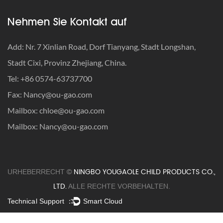
Gerüche und Flecken schnell
Nehmen Sie Kontakt auf
· Wann sollten Autositzgurte angepasst werden?
Add: Nr. 7 Xinlian Road, Dorf Tianyang, Stadt Longshan,
· So reisen Sie mit einem Autositz: Der ultimative Leitfaden,
Stadt Cixi, Provinz Zhejiang, China.
bei dem Sicherheit an erster Stelle steht
Tel: +86 0574-63737700
· So werden Sie alte Autositze los: Recyceln, spenden oder
Fax:
Nancy@ou-gao.com
wegwerfen?
Mailbox:
chloe@ou-gao.com
· Was ist die Gewichtsbeschränkung für einen Kindersitz?
Mailbox:
Nancy@ou-gao.com
· Autositz-Recyclingprogramme: So entsorgen Sie
abgelaufene Sitze
NINGBO YOUGAOLE CHILD PRODUCTS CO.,
URHEBERRECHT ©
· So entfernen Sie Milch aus dem Autositz – entfernen Sie
LTD.
ALLE RECHTE VORBEHALTEN.
Gerüche und Flecken schnell
Technical Support ：
Smart Cloud
· Wann sollten Autositzgurte angepasst werden?