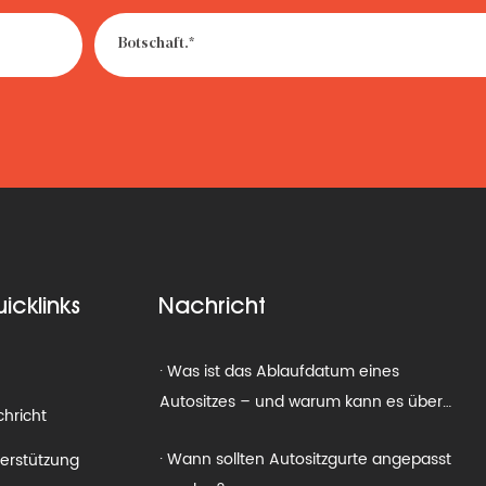
· So werden Sie alte Autositze los:
Recyceln, spenden oder wegwerfen?
· Was ist die Gewichtsbeschränkung für
einen Kindersitz?
· What Is the Smallest Car Seat for an
Infant — and Is Compact Size Ever Safe?
· Was ist das Ablaufdatum eines
icklinks
Nachricht
Autositzes – und warum kann es über
Leben und Tod entscheiden?
m
· Wann sollten Autositzgurte angepasst
werden?
hricht
erstützung
· So reisen Sie mit einem Autositz: Der