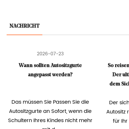
NACHRICHT
2026-07-17
So reisen Sie mit einem Autositz:
So wer
Der ultimative Leitfaden, bei
Re
dem Sicherheit an erster Stelle
steht
Die ver
Der sicherste Weg mit einem
e
dazu Alt
Autositz reisen besteht darin, es
r
Aufg
für Ihr Kind im Flugzeug zu