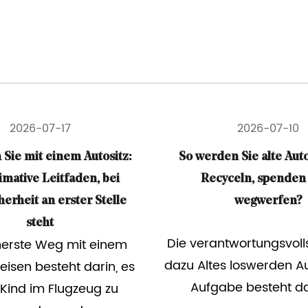
2026-07-10
2026-07-0
den Sie alte Autositze los:
Was ist di
cyceln, spenden oder
Gewichtsbeschränkun
wegwerfen?
Kindersitz
antwortungsvollsten Wege
Die Gewichtsbeschrän
es loswerden Autositze Die
Kleinkind Autositz
abe besteht darin, s...
Allgemeinen dazwi