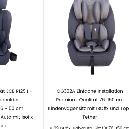
t ECE R129 I -
OG302A Einfache Installation
peholder
Premium-Qualität 76-150 cm
76 -150 cm
Kinderwagensitz mit ISOfix und To
 Auto mit Isofix
Tether
her
R129 ISOfix-Babyauto-Sitz für 76-150 c