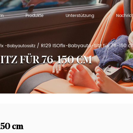
Um
Produkte
Unterstützung
Nachric
/
R129 ISOfix-Babyauto-Sitz für 76-150 
fix -Babyautossitz
ITZ FÜR 76-150 CM
-150 cm