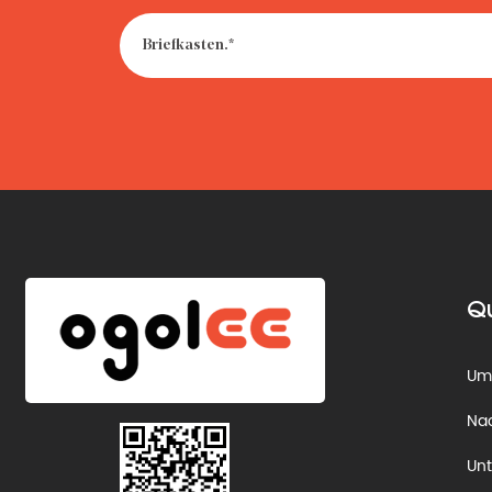
Qu
U
Nac
Unt