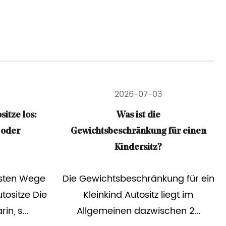
3
2026-06-23
e
What Is the Smallest Car Seat for
g für einen
an Infant — and Is Compact Size
?
Ever Safe?
kung für ein
The smallest car seats for infants
 liegt im
are compact infant-only bucket
schen 2...
seats with a base width typically