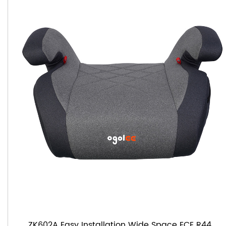
ZK602A Easy Installation Wide Space ECE R44