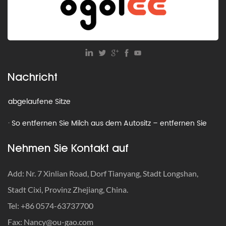
· So werden Sie alte Autositze los: Recyceln, spenden oder
wegwerfen?
· Was ist die Gewichtsbeschränkung für einen Kindersitz?
Nachricht
· Autositz-Recyclingprogramme: So entsorgen Sie
abgelaufene Sitze
· So entfernen Sie Milch aus dem Autositz – entfernen Sie
Gerüche und Flecken schnell
Nehmen Sie Kontakt auf
· Wann sollten Autositzgurte angepasst werden?
Add: Nr. 7 Xinlian Road, Dorf Tianyang, Stadt Longshan,
· So reisen Sie mit einem Autositz: Der ultimative Leitfaden,
Stadt Cixi, Provinz Zhejiang, China.
bei dem Sicherheit an erster Stelle steht
Tel: +86 0574-63737700
· So werden Sie alte Autositze los: Recyceln, spenden oder
Fax:
Nancy@ou-gao.com