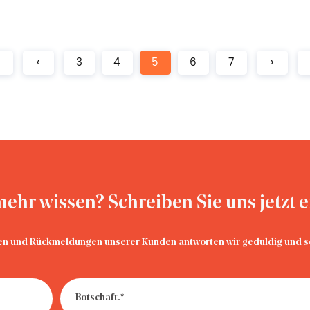
‹
3
4
5
6
7
›
ehr wissen? Schreiben Sie uns jetzt e
en und Rückmeldungen unserer Kunden antworten wir geduldig und so
· Bis zu welchem ​​Alter sind die