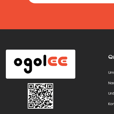
Qu
U
Nac
Unt
Kon