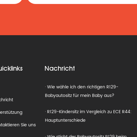
rückwärtsgerichteten Sitzvorschriften für
den Babyautositz R129 zu beachten?
· Warum die Wahl eines R129-
Babyautositzes im Vergleich zu
Standard-Autositzen zusätzlichen Schutz
· Wichtige Schritte zum korrekten Einbau
bietet
eines R129-Kindersitzes
icklinks
Nachricht
· Wie wähle ich den richtigen R129-
Babyautositz für mein Baby aus?
m
· R129-Kindersitz im Vergleich zu ECE R44:
hricht
Hauptunterschiede
erstützung
· Wie sticht der Babyautositz R129 beim
taktieren Sie uns
Seitenaufprallschutz im Vergleich zu
anderen Standards hervor?