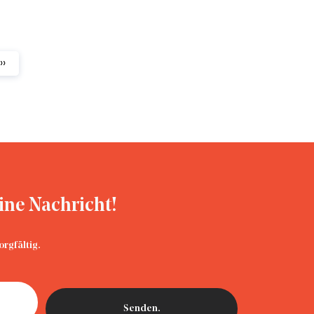
››
ine Nachricht!
rgfältig.