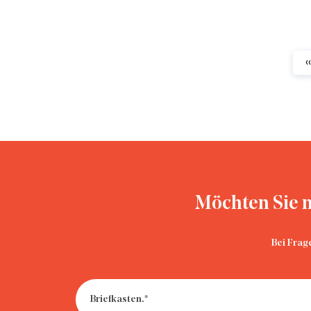
‹‹
Möchten Sie m
Bei Frag