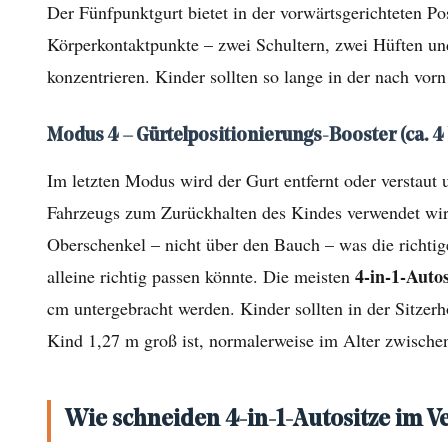
bis
Der Fünfpunktgurt bietet in der vorwärtsgerichteten Pos
4
Körperkontaktpunkte – zwei Schultern, zwei Hüften und 
Jahre)
konzentrieren. Kinder sollten so lange in der nach vorn
1.3
Modus
Modus 4 – Gürtelpositionierungs-Booster (ca. 4 
3
Im letzten Modus wird der Gurt entfernt oder verstaut 
–
Vorwärtsgerichtet
Fahrzeugs zum Zurückhalten des Kindes verwendet wird.
mit
Oberschenkel – nicht über den Bauch – was die richtige
Fünfpunktgurt
4-in-1-Auto
alleine richtig passen könnte. Die meisten
(ca.
cm untergebracht werden. Kinder sollten in der Sitzerh
2
Kind 1,27 m groß ist, normalerweise im Alter zwische
bis
7
Jahre)
Wie schneiden 4-in-1-Autositze im V
1.4