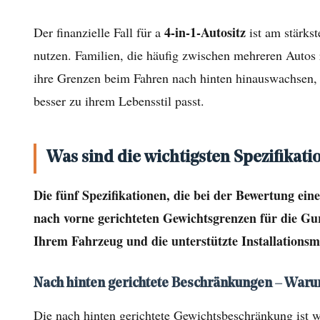
1-
Autositze
4-in-1-Autositz
Der finanzielle Fall für a
ist am stärks
im
nutzen. Familien, die häufig zwischen mehreren Autos 
Vergleich
ihre Grenzen beim Fahren nach hinten hinauswachsen, 
zu
besser zu ihrem Lebensstil passt.
anderen
Autositztypen
ab?
Was sind die wichtigsten Spezifikati
3
Was
Die fünf Spezifikationen, die bei der Bewertung ein
sind
nach vorne gerichteten Gewichtsgrenzen für die Gu
die
Ihrem Fahrzeug und die unterstützte Installatio
wichtigsten
Spezifikationen,
Nach hinten gerichtete Beschränkungen – Waru
die
Die nach hinten gerichtete Gewichtsbeschränkung ist w
beim