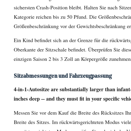
sichersten Crash-Position bleibt. Halten Sie nach Sitz
Kauf
eines
Kategorie reichen bis zu 50 Pfund. Die Größenbeschrän
4-
Größenbeschränkung vor der Gewichtsbeschränkung er
in-
Ein Kind befindet sich an der Grenze für die rückwärt
1-
Oberkante der Sitzschale befindet. Überprüfen Sie di
Autositzes
zu
einzigen Saison 2 bis 3 Zoll an Körpergröße zunehmen
beachten
sind?
Sitzabmessungen und Fahrzeugpassung
3.1
4-in-1-Autositze are substantially larger than infant
Nach
inches deep -- and they must fit in your specific ve
hinten
gerichtete
Messen Sie vor dem Kauf die Breite des Rücksitzes Ihre
Beschränkungen
Breite des Sitzes. Im rückwärtsgerichteten Modus viel
–