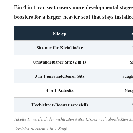
Ein 4 in 1 car seat covers more developmental stages 
Modus
4
boosters for a larger, heavier seat that stays installe
–
Gürtelpositionierungs-
Sitztyp
A
Booster
Sitz nur für Kleinkinder
(ca.
4
Umwandelbarer Sitz (2 in 1)
S
bis
12
3-in-1 umwandelbarer Sitz
Säugl
Jahre)
4-in-1-Autositz
Neug
2
Wie
Hochlehner-Booster (speziell)
schneiden
4-
Tabelle 1: Vergleich der wichtigsten Autositztypen nach abgedeckten S
in-
Vergleich zu einem 4-in-1-Kauf.