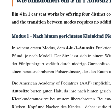
funktioniert
Wie funktioniert ein 4-in-1-Autositz
ein
Ein 4 in 1 car seat works by offering four distinct c
4-
and the transition between modes requires no additi
in-
1-
Autositz
Modus 1 – Nach hinten gerichtetes Kleinkind (Ne
in
4-in-1-Autositz
In seinem ersten Modus, dem
Funktion
den
Pfund, je nach Modell. Der Sitz lässt sich in einem W
einzelnen
der Fünfpunktgurt verläuft durch niedrige Gurtschlitz
Modi?
einen herausnehmbaren Polstereinsatz, der den Raum um
1.1
Modus
Die American Academy of Pediatrics (AAP) empfiehlt, K
1
Autositze
bieten guten Halt, da ihre nach hinten geri
–
Kleinkinderautositze bei weitem überschreiten. Bei eine
Nach
Rücken, Kopf und Nacken des Kindes – daher ist die rüc
hinten