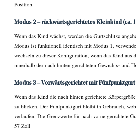
Position.
gerichtetes
Kleinkind
Modus 2 – rückwärtsgerichtetes Kleinkind (ca. 1 
(Neugeborene
bis
Wenn das Kind wächst, werden die Gurtschlitze angehob
ca.
Modus ist funktionell identisch mit Modus 1, verwende
2
wechseln zu dieser Konfiguration, wenn das Kind aus 
Jahre)
innerhalb der nach hinten gerichteten Gewichts- und H
1.2
Modus
Modus 3 – Vorwärtsgerichtet mit Fünfpunktgurt (c
2
–
Wenn das Kind die nach hinten gerichtete Körpergröße 
rückwärtsgerichtetes
zu blicken. Der Fünfpunktgurt bleibt in Gebrauch, wob
Kleinkind
verlaufen. Die Grenzwerte für nach vorne gerichtete G
(ca.
57 Zoll.
1