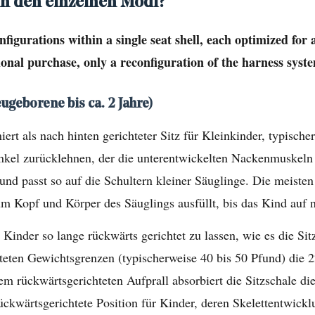
 in den einzelnen Modi?
onfigurations within a single seat shell, each optimized for 
onal purchase, only a reconfiguration of the harness syste
ugeborene bis ca. 2 Jahre)
iert als nach hinten gerichteter Sitz für Kleinkinder, typisc
inkel zurücklehnen, der die unterentwickelten Nackenmuskeln
e und passt so auf die Schultern kleiner Säuglinge. Die meis
 Kopf und Körper des Säuglings ausfüllt, bis das Kind auf na
inder so lange rückwärts gerichtet zu lassen, wie es die Sit
chteten Gewichtsgrenzen (typischerweise 40 bis 50 Pfund) die 
m rückwärtsgerichteten Aufprall absorbiert die Sitzschale die
kwärtsgerichtete Position für Kinder, deren Skelettentwicklu