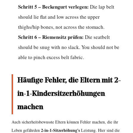
10.7
Schritt 5 – Beckengurt verlegen:
Die lap belt
F:
should lie flat and low across the upper
Woher
thighs/hip bones, not across the stomach.
weiß
Schritt 6 – Riemensitz prüfen:
Die seatbelt
ich,
wann
should be snug with no slack. You should not be
ich
able to pinch excess belt fabric.
bei
einem
Häufige Fehler, die Eltern mit 2-
2-
in-
in-1-Kindersitzerhöhungen
1-
Sitz
machen
vom
Auch sicherheitsbewusste Eltern können Fehler machen, die ihr
Modus
2-in-1-Sitzerhöhung's
Leben gefährden
Leistung. Hier sind die
mit