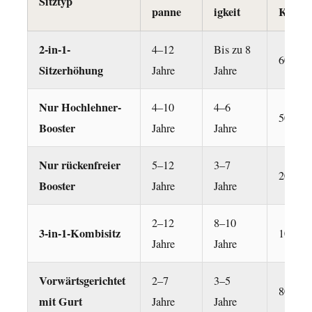
Sitztyp
lange
panne
igkeit
Kosten
hält
ein
2-in-1-
4–12
Bis zu 8
60–200
2-
Sitzerhöhung
Jahre
Jahre
in-
1-
Nur Hochlehner-
4–10
4–6
50–150
Autositz?
Booster
Jahre
Jahre
10.3
Nur rückenfreier
5–12
3–7
F:
20–80 
Booster
Ist
Jahre
Jahre
eine
2–12
8–10
Sitzerhöhung
3-in-1-Kombisitz
100–40
Jahre
Jahre
mit
hoher
Vorwärtsgerichtet
2–7
3–5
Rückenlehne
80–300
mit Gurt
Jahre
Jahre
sicherer