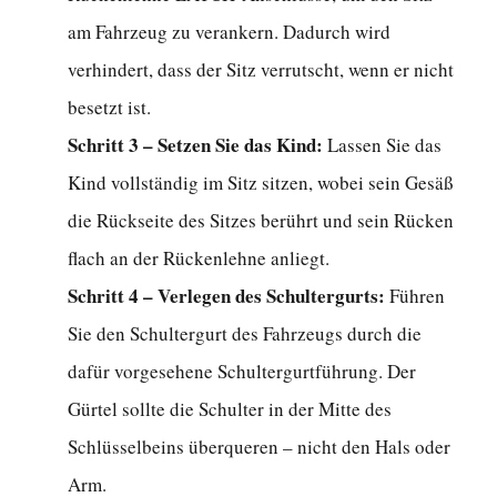
1-
am Fahrzeug zu verankern. Dadurch wird
Sitzerhöhungssitz?
verhindert, dass der Sitz verrutscht, wenn er nicht
10.6
besetzt ist.
F:
Schritt 3 – Setzen Sie das Kind:
Lassen Sie das
Können
Kind vollständig im Sitz sitzen, wobei sein Gesäß
zwei
die Rückseite des Sitzes berührt und sein Rücken
2-
in-
flach an der Rückenlehne anliegt.
1-
Schritt 4 – Verlegen des Schultergurts:
Führen
Sitzerhöhungen
Sie den Schultergurt des Fahrzeugs durch die
nebeneinander
dafür vorgesehene Schultergurtführung. Der
in
Gürtel sollte die Schulter in der Mitte des
eine
Schlüsselbeins überqueren – nicht den Hals oder
Standardlimousine
passen?
Arm.