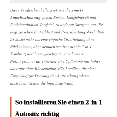
als
Diese Vergleichstabelle zeigt, wie die
2-in-1-
eine
Autositzerhöhung
gleicht Kosten, Langlebigkeit und
Sitzerhöhung
Funktionalität im Vergleich zu anderen Sitztypen aus. Er
ohne
liegt zwischen Einfachheit und Preis-Leistungs-Verhältnis:
Rückenlehne?
Er kostet mehr als eine einfache Sitzerhöhung ohne
10.4
Rückenlehne, aber deutlich weniger als ein 3-in-1-
F:
Kombisitz und bietet gleichzeitig eine längere
Kann
Nutzungsdauer als entweder eine Option mit nur hoher
eine
oder nur ohne Rückenlehne. Für Familien, die einen
2-
Einzelkauf zur Deckung der Auffrischungsphase
in-
anstreben, ist dies die logischste Wahl.
1-
Autositzerhöhung
So installieren Sie einen 2-in-1-
rückwärtsgerichtet
verwendet
Autositz richtig