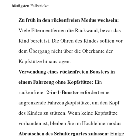
häufigsten Fallstricke:
hoher
Rückenlehne
Zu früh in den rückenfreien Modus wechseln:
in
Viele Eltern entfernen die Rückwand, bevor das
den
Kind bereit ist. Die Ohren des Kindes sollten vor
Modus
dem Übergang nicht über die Oberkante der
ohne
Kopfstütze hinausragen.
Rückenlehne
wechseln
Verwendung eines rückenfreien Boosters in
muss?
einem Fahrzeug ohne Kopfstütze:
Ein
11
2-in-1-Booster
rückenfreier
erfordert eine
Abschließendes
angrenzende Fahrzeugkopfstütze, um den Kopf
Urteil:
des Kindes zu stützen. Wenn keine Kopfstütze
Lohnt
sich
vorhanden ist, bleiben Sie im Hochlehnermodus.
ein
Abrutschen des Schultergurtes zulassen:
Einige