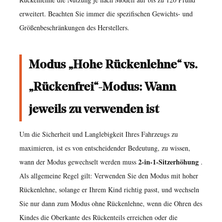
2-
erweitert. Beachten Sie immer die spezifischen Gewichts- und
in-
Größenbeschränkungen des Herstellers.
1-
Autositzerhöhung
Modus „Hohe Rückenlehne“ vs.
achten
sollten
„Rückenfrei“-Modus: Wann
4.1
jeweils zu verwenden ist
1.
Seitenaufprallschutz
Um die Sicherheit und Langlebigkeit Ihres Fahrzeugs zu
(SIP)
maximieren, ist es von entscheidender Bedeutung, zu wissen,
4.2
2-in-1-Sitzerhöhung
wann der Modus gewechselt werden muss
.
2.
Als allgemeine Regel gilt: Verwenden Sie den Modus mit hoher
Verstellbare
Rückenlehne, solange er Ihrem Kind richtig passt, und wechseln
Kopfstütze
Sie nur dann zum Modus ohne Rückenlehne, wenn die Ohren des
4.3
Kindes die Oberkante des Rückenteils erreichen oder die