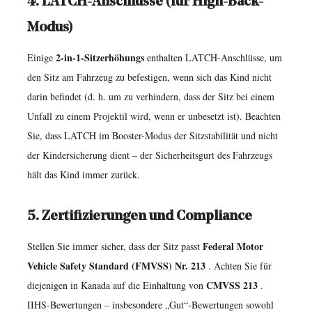
Kind
4. LATCH-Anschlüsse (für High-Back-
bereit,
Modus)
die
2-in-1-Sitzerhöhungs
Einige
enthalten LATCH-Anschlüsse, um
Sitzerhöhung
den Sitz am Fahrzeug zu befestigen, wenn sich das Kind nicht
vollständig
darin befindet (d. h. um zu verhindern, dass der Sitz bei einem
aufzugeben?
Unfall zu einem Projektil wird, wenn er unbesetzt ist). Beachten
10
Sie, dass LATCH im Booster-Modus der Sitzstabilität und nicht
Häufig
der Kindersicherung dient – ​​der Sicherheitsgurt des Fahrzeugs
gestellte
hält das Kind immer zurück.
Fragen
zu
5. Zertifizierungen und Compliance
2-
in-
Federal Motor
Stellen Sie immer sicher, dass der Sitz passt
1-
Vehicle Safety Standard (FMVSS) Nr. 213
. Achten Sie für
Autositzerhöhungen
CMVSS 213
diejenigen in Kanada auf die Einhaltung von
.
10.1
IIHS-Bewertungen – insbesondere „Gut“-Bewertungen sowohl