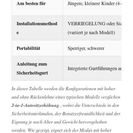
Am besten für
Jüngere, kleinere Kinder (4–8 Jah
Compliance
5
Installationsmethod
VERRIEGELUNG oder Sicherhei
2-
e
(variiert je nach Modell)
in-
1-
Portabilität
Sperriger, schwerer
Autositzerhöhung
im
Anleitung zum
Vergleich
Integrierte Gurtführungen auf der
Sicherheitsgurt
zu
anderen
In dieser Tabelle werden die Konfigurationen mit hoher
Sitztypen:
und ohne Rückenlehne eines typischen Modells verglichen
Ein
2-in-1-Autositzerhöhung
, wobei die Unterschiede in den
Vergleich
Sicherheitsmerkmalen, der Benutzerfreundlichkeit und der
6
Eignung je nach Alter und Gewicht hervorgehoben
So
werden. Wie gezeigt, eignet sich der Modus mit hoher