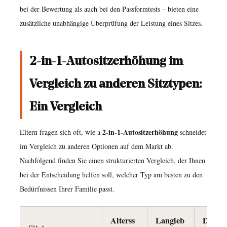
bei der Bewertung als auch bei den Passformtests – bieten eine
F:
zusätzliche unabhängige Überprüfung der Leistung eines Sitzes.
Kann
ich
einen
2-in-1-Autositzerhöhung im
2-
in-
Vergleich zu anderen Sitztypen:
1-
Ein Vergleich
Autositz
in
2-in-1-Autositzerhöhung
Eltern fragen sich oft, wie a
schneidet
einem
im Vergleich zu anderen Optionen auf dem Markt ab.
Flugzeug
Nachfolgend finden Sie einen strukturierten Vergleich, der Ihnen
verwenden?
bei der Entscheidung helfen soll, welcher Typ am besten zu den
10.2
Bedürfnissen Ihrer Familie passt.
F:
Wie
Alterss
Langleb
Durchs