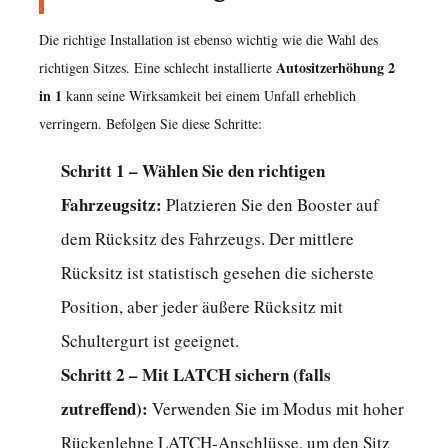
werden?
10.5
Die richtige Installation ist ebenso wichtig wie die Wahl des
F:
Autositzerhöhung 2
richtigen Sitzes. Eine schlecht installierte
in 1
Was
kann seine Wirksamkeit bei einem Unfall erheblich
verringern. Befolgen Sie diese Schritte:
ist
der
Schritt 1 – Wählen Sie den richtigen
Unterschied
Fahrzeugsitz:
Platzieren Sie den Booster auf
zwischen
dem Rücksitz des Fahrzeugs. Der mittlere
einem
2-
Rücksitz ist statistisch gesehen die sicherste
in-
Position, aber jeder äußere Rücksitz mit
1-
Schultergurt ist geeignet.
und
Schritt 2 – Mit LATCH sichern (falls
einem
zutreffend):
Verwenden Sie im Modus mit hoher
3-
Rückenlehne LATCH-Anschlüsse, um den Sitz
in-