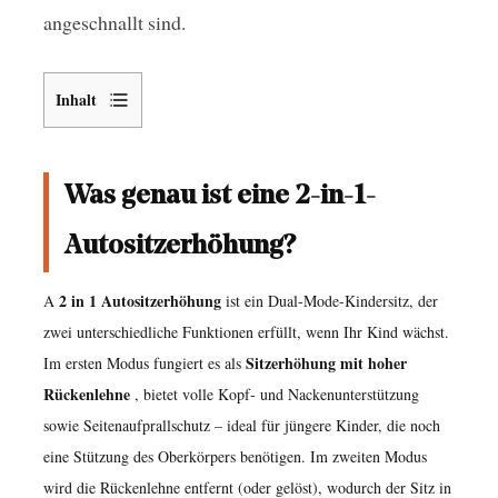
angeschnallt sind.
Inhalt
1
Was
Was genau ist eine 2-in-1-
genau
ist
Autositzerhöhung?
eine
2-
2 in 1
Autositzerhöhung
A
ist ein Dual-Mode-Kindersitz, der
in-
zwei unterschiedliche Funktionen erfüllt, wenn Ihr Kind wächst.
1-
Sitzerhöhung mit hoher
Im ersten Modus fungiert es als
Autositzerhöhung?
Rückenlehne
, bietet volle Kopf- und Nackenunterstützung
2
sowie Seitenaufprallschutz – ideal für jüngere Kinder, die noch
Wer
eine Stützung des Oberkörpers benötigen. Im zweiten Modus
sollte
wird die Rückenlehne entfernt (oder gelöst), wodurch der Sitz in