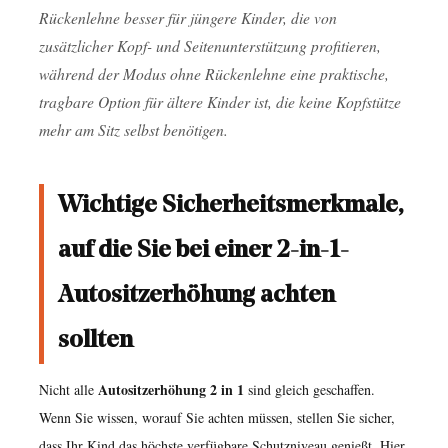
installieren
Rückenlehne besser für jüngere Kinder, die von
Sie
zusätzlicher Kopf- und Seitenunterstützung profitieren,
einen
während der Modus ohne Rückenlehne eine praktische,
2-
tragbare Option für ältere Kinder ist, die keine Kopfstütze
in-
mehr am Sitz selbst benötigen.
1-
Autositz
Wichtige Sicherheitsmerkmale,
richtig
7
auf die Sie bei einer 2-in-1-
Häufige
Autositzerhöhung achten
Fehler,
die
sollten
Eltern
mit
Autositzerhöhung 2 in 1
Nicht alle
sind gleich geschaffen.
Wenn Sie wissen, worauf Sie achten müssen, stellen Sie sicher,
2-
dass Ihr Kind das höchste verfügbare Schutzniveau genießt. Hier
in-