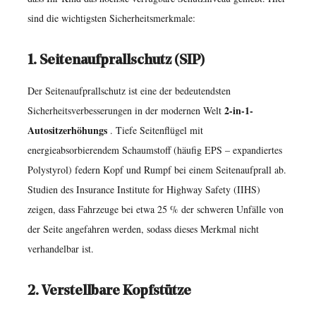
sind die wichtigsten Sicherheitsmerkmale:
1-
Kindersitzerhöhungen
1. Seitenaufprallschutz (SIP)
machen
8
Der Seitenaufprallschutz ist eine der bedeutendsten
Welche
2-in-1-
Sicherheitsverbesserungen in der modernen Welt
Funktionen
Autositzerhöhungs
. Tiefe Seitenflügel mit
bieten
energieabsorbierendem Schaumstoff (häufig EPS – expandiertes
den
Polystyrol) federn Kopf und Rumpf bei einem Seitenaufprall ab.
größten
Studien des Insurance Institute for Highway Safety (IIHS)
Mehrwert
zeigen, dass Fahrzeuge bei etwa 25 % der schweren Unfälle von
in
der Seite angefahren werden, sodass dieses Merkmal nicht
einem
verhandelbar ist.
2-
in-
2. Verstellbare Kopfstütze
1-