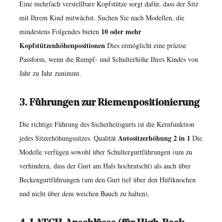
Eine mehrfach verstellbare Kopfstütze sorgt dafür, dass der Sitz
Autositz?
mit Ihrem Kind mitwächst. Suchen Sie nach Modellen, die
8.1
10 oder mehr
mindestens Folgendes bieten
Abnehmbarer,
Kopfstützenhöhenpositionen
Dies ermöglicht eine präzise
maschinenwaschbarer
Passform, wenn die Rumpf- und Schulterhöhe Ihres Kindes von
Bezug
Jahr zu Jahr zunimmt.
8.2
Getränkehalter
3. Führungen zur Riemenpositionierung
8.3
Neigungsverstellung
Die richtige Führung des Sicherheitsgurts ist die Kernfunktion
8.4
Autositzerhöhung 2 in 1
jedes Sitzerhöhungssitzes. Qualität
Die
Armlehnen
Modelle verfügen sowohl über Schultergurtführungen (um zu
9
verhindern, dass der Gurt am Hals hochrutscht) als auch über
Beckengurtführungen (um den Gurt tief über den Hüftknochen
Wann
und nicht über dem weichen Bauch zu halten).
ist
ein