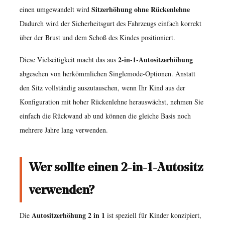
Sitzerhöhung ohne Rückenlehne
einen umgewandelt wird
einen
Dadurch wird der Sicherheitsgurt des Fahrzeugs einfach korrekt
2-
über der Brust und dem Schoß des Kindes positioniert.
in-
1-
2-in-1-Autositzerhöhung
Diese Vielseitigkeit macht das aus
Autositz
abgesehen von herkömmlichen Singlemode-Optionen. Anstatt
verwenden?
den Sitz vollständig auszutauschen, wenn Ihr Kind aus der
2.1
Konfiguration mit hoher Rückenlehne herauswächst, nehmen Sie
Typischer
einfach die Rückwand ab und können die gleiche Basis noch
Alters-
mehrere Jahre lang verwenden.
und
Gewichtsbereich
Wer sollte einen 2-in-1-Autositz
3
Modus
verwenden?
„Hohe
Rückenlehne“
Autositzerhöhung 2 in 1
Die
ist speziell für Kinder konzipiert,