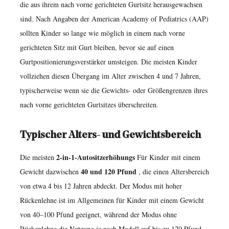
vs.
die aus ihrem nach vorne gerichteten Gurtsitz herausgewachsen
„Rückenfrei“-
sind. Nach Angaben der American Academy of Pediatrics (AAP)
Modus:
sollten Kinder so lange wie möglich in einem nach vorne
gerichteten Sitz mit Gurt bleiben, bevor sie auf einen
Wann
Gurtpositionierungsverstärker umsteigen. Die meisten Kinder
jeweils
vollziehen diesen Übergang im Alter zwischen 4 und 7 Jahren,
zu
typischerweise wenn sie die Gewichts- oder Größengrenzen ihres
verwenden
nach vorne gerichteten Gurtsitzes überschreiten.
ist
4
Typischer Alters- und Gewichtsbereich
Wichtige
Sicherheitsmerkmale,
2-in-1-Autositzerhöhungs
Die meisten
Für Kinder mit einem
auf
40 und 120 Pfund
Gewicht dazwischen
, die einen Altersbereich
die
von etwa 4 bis 12 Jahren abdeckt. Der Modus mit hoher
Sie
Rückenlehne ist im Allgemeinen für Kinder mit einem Gewicht
bei
von 40–100 Pfund geeignet, während der Modus ohne
einer
Rückenlehne die Nutzung je nach Modell auf bis zu 120 Pfund