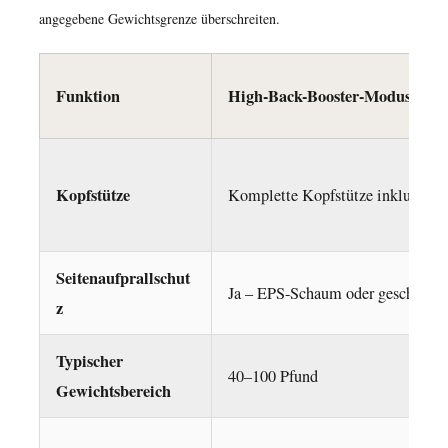
3.
angegebene Gewichtsgrenze überschreiten.
Führungen
zur
Funktion
High-Back-Booster-Modus
Riemenpositionierung
4.4
4.
LATCH-
Kopfstütze
Komplette Kopfstütze inklusive
Anschlüsse
(für
High-
Seitenaufprallschut
Ja – EPS-Schaum oder geschichte
Back-
z
Modus)
4.5
Typischer
40–100 Pfund
5.
Gewichtsbereich
Zertifizierungen
und