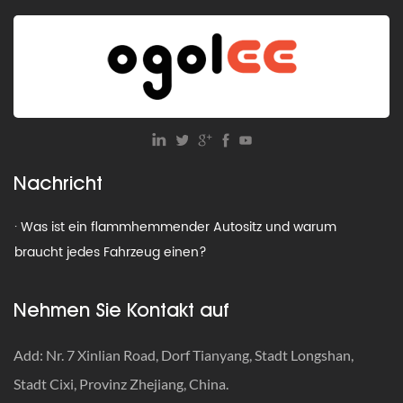
· Wie lange dauert es, bis ein Autositz abläuft – und warum
ist das wichtig?
· Wo sind die Ablaufdaten für Autositze? Ein vollständiger
Leitfaden für Eltern
· Wann man den Autositz nach vorne richten sollte: Der
Nachricht
komplette Leitfaden für Eltern
· Was ist ein flammhemmender Autositz und warum
braucht jedes Fahrzeug einen?
· Was ist ein Autositz mit Sitzerhöhung zur
Nehmen Sie Kontakt auf
Gurtpositionierung und wann braucht Ihr Kind einen?
· Was ist ein 4-in-1-Autositz und warum bevorzugen Eltern
Add: Nr. 7 Xinlian Road, Dorf Tianyang, Stadt Longshan,
ihn gegenüber einstufigen Sitzen?
Stadt Cixi, Provinz Zhejiang, China.