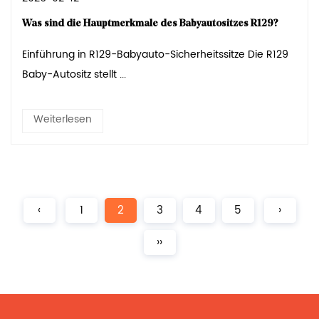
Was sind die Hauptmerkmale des Babyautositzes R129?
Einführung in R129-Babyauto-Sicherheitssitze Die R129
Baby-Autositz stellt ...
Weiterlesen
‹
1
2
3
4
5
›
››