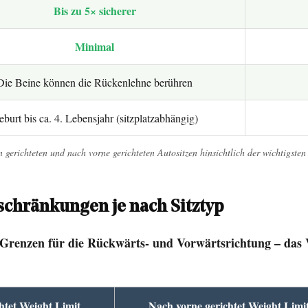
Bis zu 5× sicherer
Minimal
Die Beine können die Rückenlehne berühren
burt bis ca. 4. Lebensjahr (sitzplatzabhängig)
n gerichteten und nach vorne gerichteten Autositzen hinsichtlich der wichtigsten
chränkungen je nach Sitztyp
Grenzen für die Rückwärts- und Vorwärtsrichtung – das Ve
htet Weight Limit
Nach vorne gerichtet Weight Limi