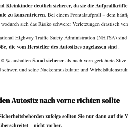
nd Kleinkinder deutlich sicherer, da sie die Aufprallkräf
äule zu konzentrieren.
Bei einem Frontalaufprall – dem häufi
 wodurch sich das Risiko schwerer Verletzungen drastisch verr
ional Highway Traffic Safety Administration (NHTSA) sind si
ße, die vom Hersteller des Autositzes zugelassen sind
.
5-mal sicherer
 100 % aushalten
als nach vorn gerichtete Sitze
d schwer, und seine Nackenmuskulatur und Wirbelsäulenstrukt
den Autositz nach vorne richten sollte
Sicherheitsbehörden zufolge sollten Sie nur dann auf die
berschreitet – nicht vorher.