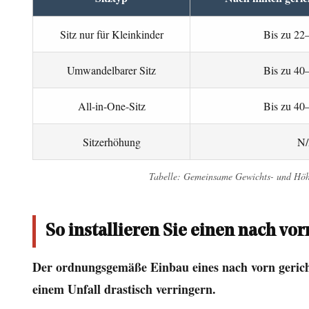
gerichteten
Autositz
Sitz nur für Kleinkinder
Bis zu 22
richtig
Umwandelbarer Sitz
Bis zu 40
7
Häufige
All-in-One-Sitz
Bis zu 40
Fehler,
die
Sitzerhöhung
N
Eltern
beim
Tabelle: Gemeinsame Gewichts- und Höhen
Übergang
machen
So installieren Sie einen nach vor
8
Was
Der ordnungsgemäße Einbau eines nach vorn gerichte
kommt
einem Unfall drastisch verringern.
nach