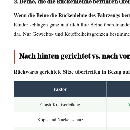
3. Beine, die die Rückenlehne berühren (kei
berühren
(kein
Wenn die Beine die Rückenlehne des Fahrzeugs ber
Ausschluss
Kinder schlagen ganz natürlich ihre Beine übereinander
aus
dar. Nur Gewichts- und Kopffreiheitsgrenzen bestimm
der
Sicherheit)
4
Nach hinten gerichtet vs. nach vor
Nach
Rückwärts gerichtete Sitze übertreffen in Bezug auf
hinten
gerichtet
vs.
Faktor
nach
Crash-Kraftverteilung
vorne
gerichtet:
Kopf- und Nackenschutz
Direkter