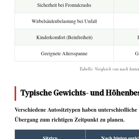
Vergleich
Sicherheit bei Frontalcrashs
5
Typische
Wirbelsäulenbelastung bei Unfall
Gewichts-
und
Kinderkomfort (Beinfreiheit)
Höhenbeschränkungen
Geeignete Altersspanne
Ge
je
nach
Tabelle: Vergleich von nach hinte
Sitztyp
6
So
Typische Gewichts- und Höhenbes
installieren
Sie
Verschiedene Autositztypen haben unterschiedliche 
einen
Übergang zum richtigen Zeitpunkt zu planen.
nach
vorne
Sitztyp
Nach hinten geric