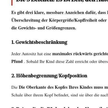
vorne
Es gibt drei klare, messbare Anzeichen dafür, dass
zu
Überschreitung der Körpergröße/Kopffreiheit oder B
richten
die Gewichts- und Größengrenzen.
3.1
1.
Gewichtsbeschränkung
1. Gewichtsbeschränkung
3.2
maximales rückwärts gericht
Jeder Autositz hat eine
2.
Pfund
. Sobald Ihr Kind diese Zahl erreicht oder übers
Höhenbegrenzung/Kopfposition
3.3
2. Höhenbegrenzung/Kopfposition
3.
Beine,
Die Oberkante des Kopfes Ihres Kindes muss mi
Die
die
Schale über ihrem Kopf befindet, sind sie über die na
die
Rückenlehne