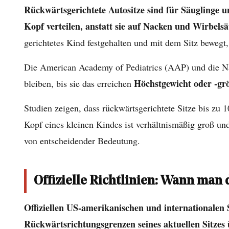
Rückwärtsgerichtete Autositze sind für Säuglinge u
für
Kopf verteilen, anstatt sie auf Nacken und Wirbels
kleine
gerichtetes Kind festgehalten und mit dem Sitz bewegt,
Kinder
sicherer
Die American Academy of Pediatrics (AAP) und die Nat
ist
Höchstgewicht oder -grö
bleiben, bis sie das erreichen
2
Offizielle
Studien zeigen, dass rückwärtsgerichtete Sitze bis zu
Richtlinien:
Kopf eines kleinen Kindes ist verhältnismäßig groß un
Wann
von entscheidender Bedeutung.
man
den
Autositz
Offizielle Richtlinien: Wann man 
nach
vorne
Offiziellen US-amerikanischen und internationalen 
richten
Rückwärtsrichtungsgrenzen seines aktuellen Sitzes ü