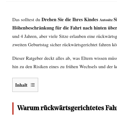
Drehen Sie die Ihres Kindes
S
Das solltest du
Autositz
Höhenbeschränkung für die Fahrt nach hinten übe
und 4 Jahren, aber viele Sitze erlauben eine rückwärt
zweiten Geburtstag sicher rückwärtsgerichtet fahren k
Dieser Ratgeber deckt alles ab, was Eltern wissen müsse
hin zu den Risiken eines zu frühen Wechsels und der kor
Inhalt
1
Warum
Warum rückwärtsgerichtetes Fahre
rückwärtsgerichtetes
Fahren