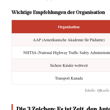
sollte
2.1
Wichtige Empfehlungen der Organisation
Wichtige
Empfehlungen
Organisation
der
Organisation
AAP (Amerikanische Akademie für Pädiatrie)
3
NHTSA (National Highway Traffic Safety Administrati
Die
3
Sichere Kinder weltweit
Zeichen:
Es
Transport Kanada
ist
Zeit,
Tabelle: Offiziel
den
Autositz
Die 3 Zeichen: Es ist Zeit, den Aut
nach